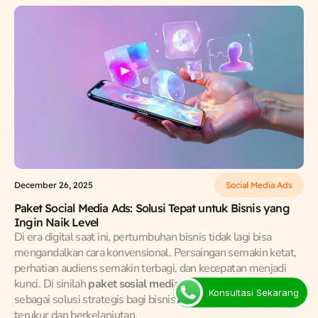
December 26, 2025
Social Media Ads
Paket Social Media Ads: Solusi Tepat untuk Bisnis yang
Ingin Naik Level
Di era digital saat ini, pertumbuhan bisnis tidak lagi bisa
mengandalkan cara konvensional. Persaingan semakin ketat,
perhatian audiens semakin terbagi, dan kecepatan menjadi
kunci. Di sinilah
paket sosial media ads
berperan penting
Konsultasi Sekarang
sebagai solusi strategis bagi bisnis yang ingin scaling secara
terukur dan berkelanjutan.