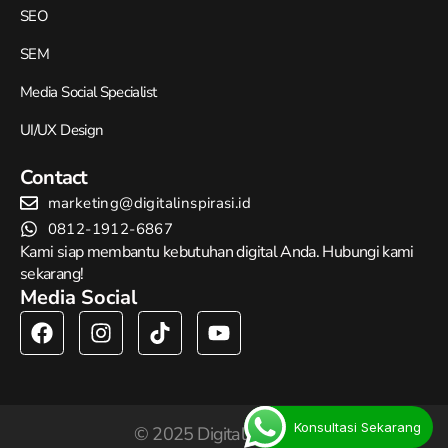
SEO
SEM
Media Social Specialist
UI/UX Design
Contact
marketing@digitalinspirasi.id
0812-1912-6867
Kami siap membantu kebutuhan digital Anda. Hubungi kami
sekarang!
Media Social
F
I
Y
a
n
o
c
s
u
e
t
t
b
a
u
o
g
b
Konsultasi Sekarang
© 2025 Digital Inspirasi