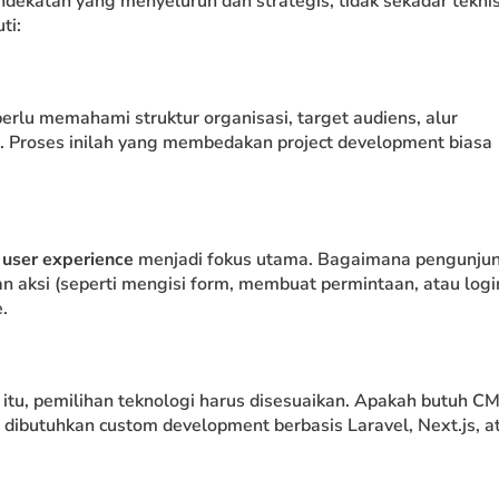
atan yang menyeluruh dan strategis, tidak sekadar teknis
ti:
erlu memahami struktur organisasi, target audiens, alur
pai. Proses inilah yang membedakan project development biasa
,
user experience
menjadi fokus utama. Bagaimana pengunju
 aksi (seperti mengisi form, membuat permintaan, atau logi
.
 itu, pemilihan teknologi harus disesuaikan. Apakah butuh C
dibutuhkan custom development berbasis Laravel, Next.js, a