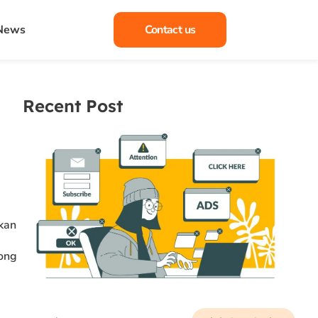
 News
Contact us
Recent Post
nkan
rong
,