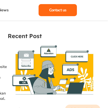
 News
Contact us
Recent Post
site
n
akan
mal.